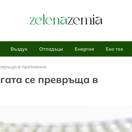
Въздух
Отпадъци
Енергия
Еко тех
ревръща в противник
гата се превръща в