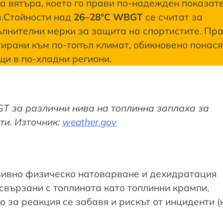
на вятъра, което го прави по-надежден показат
а.Стойности над
26–28°C WBGT
се считат за
лнителни мерки за защита на спортистите. Пра
тирани към по-топъл климат, обикновено понася
щи в по-хладни региони.
GT за различни нива на топлинна заплаха за
и. Източник:
weather.gov
зивно физическо натоварване и дехидратация
свързани с топлината като топлинни крампи,
 за реакция се забавя и рискът от инциденти (