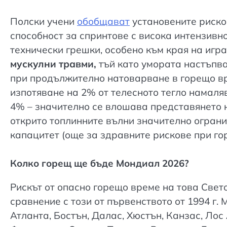
Полски учени
обобщават
установените риско
способност за спринтове с висока интензивно
технически грешки, особено към края на игр
мускулни травми,
тъй като умората настъпва
при продължително натоварване в горещо вр
изпотяване на 2% от телесното тегло намаляв
4% – значително се влошава представянето н
открито топлинните вълни значително огран
капацитет (още за здравните рискове при г
Колко горещ ще бъде Мондиал 2026?
Рискът от опасно горещо време на това Свет
сравнение с този от първенството от 1994 г. 
Атланта, Бостън, Далас, Хюстън, Канзас, Ло