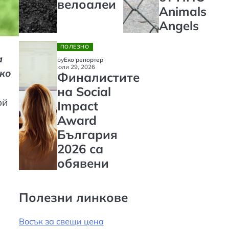
велоалеи
Animals
Angels
ПОЛЕЗНО
а
by
Еко репортер
юли 29, 2026
ико
Финалистите
на Social
ой
Impact
Award
България
2026 са
обявени
Полезни линкове
Восък за свещи цена