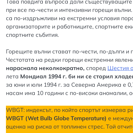
Това повдига въпроса дали съществуващите 
при все по-чести и интензивни горещи вълни.
са по-издръжливи на екстремни условия пора
организаторите и работниците, спортните ек
спортните събития.
Горещите вълни стават по-чести, по-дълги и
Честотата на редки горещи екстремни явлен
нараснала
неколкократно,
според
Шестия о
лета
Мондиал 1994 г. би ни се сторил хладе
за юни и юли 1994 г. за Северна Америка е 0,
насам има 10 години с по-високи аномалии, осо
WBGT: индексът, по който спортът измерва ри
WBGT (Wet Bulb Globe Temperature)
е междун
оценка на риска от топлинен стрес. Той отчи