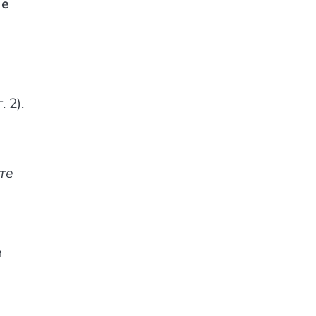
 е
 2).
те
и