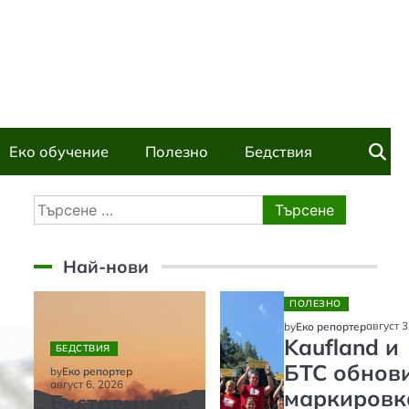
Еко обучение
Полезно
Бедствия
Търсене
за:
Най-нови
ПОЛЕЗНО
август 3
by
Еко репортер
Kaufland и
БЕДСТВИЯ
БТС обнов
by
Еко репортер
август 6, 2026
маркировк
Екстремните