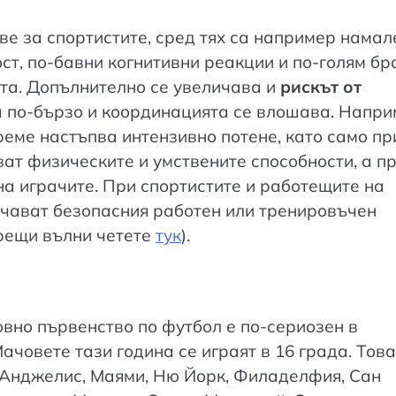
ве за спортистите, сред тях са например намал
ст, по-бавни когнитивни реакции и по-голям бр
ата. Допълнително се увеличава и
рискът от
 по-бързо и координацията се влошава. Напри
еме настъпва интензивно потене, като само пр
ат физическите и умствените способности, а пр
а играчите. При спортистите и работещите на
ичават безопасния работен или тренировъчен
орещи вълни четете
тук
).
овно първенство по футбол е по-сериозен в
Мачовете тази година се играят в 16 града. Това
с Анджелис, Маями, Ню Йорк, Филаделфия, Сан