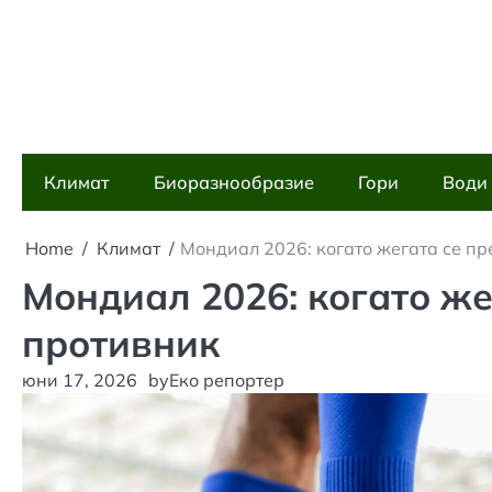
Skip
to
content
Климат
Биоразнообразие
Гори
Води
Home
Климат
Мондиал 2026: когато жегата се п
Мондиал 2026: когато же
противник
юни 17, 2026
by
Еко репортер