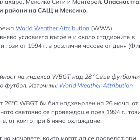
алахара, Мексико Сити и Монтерей.
Опасността
ки райони на САЩ и Мексико.
мрежа
World Weather Attribution
(WWA).
нява условията вътре в и около стадионите в
този от 1994 г. в различни часове от деня (Фиг.
тойност на индекса WBGT над 28
°C
във футболни
о футбол. Източник:
World Weather Attribution
от 26°C WBGT би бил надхвърлен на 26 мача, от
ното световно се провеждаше през 1994 г., тоз
те, от които при 6 няма охлаждане.
 на мачовете, които могат да се проведат при