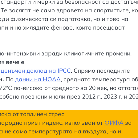
стандарти и мерки за безопасност са достатъч
 Те засягат не само здравето на спортистите, к
ди физическата си подготовка, но и това на
ипи и на хилядите фенове, които посещават
 по-интензивни заради климатичните промени.
ия
вече е
ценъчен доклад на IPCC
. Спрямо последните
н.
По
данни на НОАА
, средната температура о
72°C по-висока от средното за 20 век, но оттога
бено през юни и юли през 2012 г., 2023 г. и 202
ска от топлинен стрес
ародно приет индекс, използван от
ФИФА
за
та не само температурата на въздуха, но и