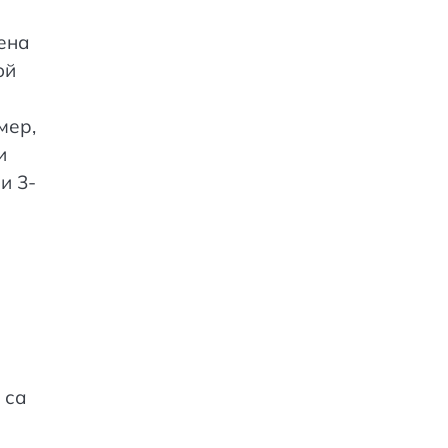
ена
ой
мер,
и
и 3-
 са