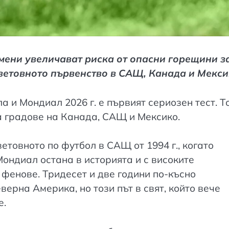
мени увеличават риска от опасни горещини з
Световното първенство в САЩ, Канада и Мекс
 и Мондиал 2026 г. е първият сериозен тест. Т
а градове на Канада, САЩ и Мексико.
етовното по футбол в САЩ от 1994 г., когато
Мондиал остана в историята и с високите
фенове. Тридесет и две години по-късно
ерна Америка, но този път в свят, който вече
е.