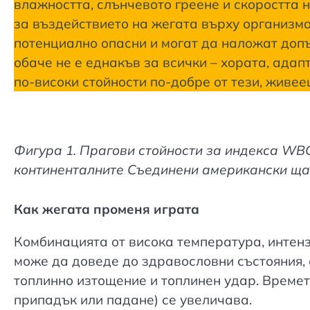
влажността, слънчевото греене и скоростта 
за въздействието на жегата върху организм
потенциално опасни и могат да наложат допъ
обаче не е еднакъв за всички – хората, адап
по-високи стойности по-добре от тези, живее
Фигура 1. Прагови стойности за индекса WB
континенталните Съединени американски щат
Как жегата променя играта
Комбинацията от висока температура, интен
може да доведе до здравословни състояния, 
топлинно изтощение и топлинен удар. Времето
припадък или падане) се увеличава.