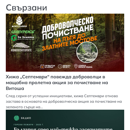
Свързани
Хижа „Септември“ повежда доброволци в
мащабна пролетна акция за почистване на
Витоша
След серия от успешни инициативи, хижа Септември отново
застава в основата на доброволческа акция за почистване на
зеленото сърце на…