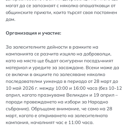
могат да се запознаят с няколко опашатковци от
общинските приюти, които търсят своя постоянен
дом.
Организация и участие:
За залесителните дейности в рамките на
кампанията се разчита изцяло на доброволци,
като на място ще бъдат осигурени посадъчният
материал и уредите за засаждане. Всеки може да
се включи в акциите по залесяване няколко
последователни уикенда в периода от 28 март до
10 май 2026 г. между 10:00 и 16:00 часа (без 10-12
април, когато празнуваме Великден и 19 април –
поради провеждането на избори за Народно
събрание). Обръщаме внимание, че само на 28
март, когато е откриването на залесителната
кампания, началният час е 11:00 часа.