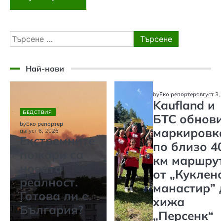
Търсене
за:
Най-нови
by
Еко репортер
август 3
Kaufland и
БЕДСТВИЯ
БТС обнов
by
Еко репортер
маркировк
август 6, 2026
Екстремните
по близо 4
пожари са
км маршру
новата
от „Куклен
реалност.
манастир” 
Готова ли е
хижа
България?
„Персенк“