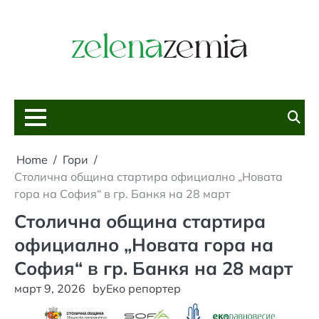
Skip
to
content
Home
Гори
Столична община стартира официално „Новата
гора на София“ в гр. Банкя на 28 март
Столична община стартира
официално „Новата гора на
София“ в гр. Банкя на 28 март
март 9, 2026
by
Еко репортер