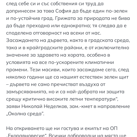
след себе си и със собствения си труд да
допринесем за това София да бъде един по-зелен
и по-устойчив град. Грижата за природата не бива
да бъде преходна или еднократна; тя следва да е
споделена отговорност на всеки от нас.
Засаждането на дървета, както в градската среда,
така и в крайградските райони, е от изключително
значение за здравето на хората, особено в
условията на все по-ускорените климатични
промени. Тези масиви, които засаждаме сега, след
няколко години ще са нашият естествен зелен щит
– дървета не само пречистват въздуха от
замърсяванията, но и са най-добрата ни защита
срещу критично високите летни температури“,
заяви Николай Неделков, зам.-кмет в направление
„Околна среда”.
На откриването ще ни гостува и екипът на ОП
„Екоравновесие“. Всички доброволци на място ще