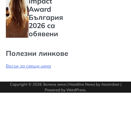
Impact
Award
България
2026 са
обявени
Полезни линкове
Восък за свещи цена
Copyright © 2026
Зелена земя
| Headline News by
Ascendoor
|
Powered by
WordPress
.