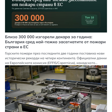
Близо 300 000 изгорели декара за година:
България сред най-тежко засегнатите от пожари
страни в ЕС
Горските пожари през последните две години поставиха нови
исторически рекорди на четири континента. Официални данни
на Европейската комисия (EFFIS/Copernicus), канадското…