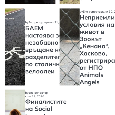
by
Еко репортер
юли 30, 
Неприемли
by
Еко репортер
юли 31, 2026
условия на
БАЕМ
живот в
настоява за
Зоокът
незабавно
„Кенана“,
връщане на
Хасково,
разделителите
регистрира
по столичните
от НПО
велоалеи
Animals
Angels
by
Еко репортер
юли 29, 2026
Финалистите
на Social