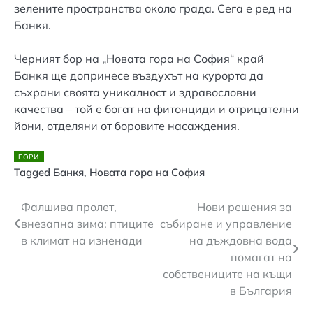
зелените пространства около града. Сега е ред на
Банкя.
Черният бор на „Новата гора на София“ край
Банкя ще допринесе въздухът на курорта да
съхрани своята уникалност и здравословни
качества – той е богат на фитонциди и отрицателни
йони, отделяни от боровите насаждения.
ГОРИ
Tagged
Банкя
,
Новата гора на София
Навигация
Фалшива пролет,
Нови решения за
внезапна зима: птиците
събиране и управление
в климат на изненади
на дъждовна вода
помагат на
собствениците на къщи
в България