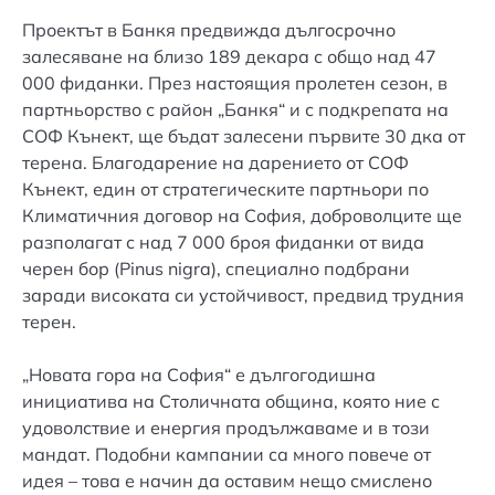
Проектът в Банкя предвижда дългосрочно
залесяване на близо 189 декара с общо над 47
000 фиданки. През настоящия пролетен сезон, в
партньорство с район „Банкя“ и с подкрепата на
СОФ Кънект, ще бъдат залесени първите 30 дка от
терена. Благодарение на дарението от СОФ
Кънект, един от стратегическите партньори по
Климатичния договор на София, доброволците ще
разполагат с над 7 000 броя фиданки от вида
черен бор (Pinus nigra), специално подбрани
заради високата си устойчивост, предвид трудния
терен.
„Новата гора на София“ е дългогодишна
инициатива на Столичната община, която ние с
удоволствие и енергия продължаваме и в този
мандат. Подобни кампании са много повече от
идея – това е начин да оставим нещо смислено