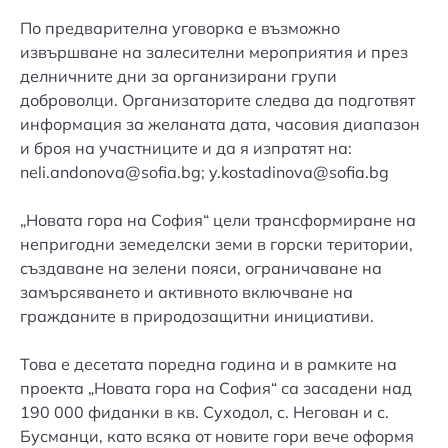
По предварителна уговорка е възможно
извършване на залесителни мероприятия и през
делничните дни за организирани групи
доброволци. Организаторите следва да подготвят
информация за желаната дата, часовия диапазон
и броя на участниците и да я изпратят на:
neli.andonova@sofia.bg; y.kostadinova@sofia.bg
„Новата гора на София“ цели трансформиране на
непригодни земеделски земи в горски територии,
създаване на зелени пояси, ограничаване на
замърсяването и активното включване на
гражданите в природозащитни инициативи.
Това е десетата поредна година и в рамките на
проекта „Новата гора на София“ са засадени над
190 000 фиданки в кв. Суходол, с. Негован и с.
Бусманци, като всяка от новите гори вече оформя