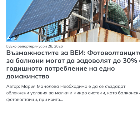
януари 28, 2026
by
Еко репортер
Възможностите за ВЕИ: Фотоволтаицит
за балкони могат да задоволят до 30% 
годишното потребление на едно
домакинство
Автор: Мария Манолова Необходимо е да се създадат
облекчени условия за малки и микро системи, като балконск
фотоволтаици, при които…