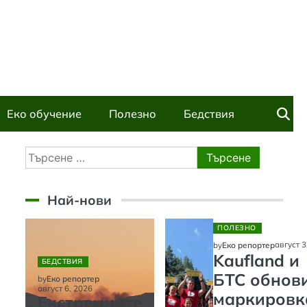
Еко обучение
Полезно
Бедствия
Търсене
за:
Най-нови
ПОЛЕЗНО
август 3
by
Еко репортер
Kaufland и
БЕДСТВИЯ
БТС обнов
by
Еко репортер
август 6, 2026
маркировк
Екстремните