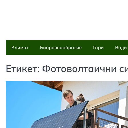
Skip
to
content
Климат
Биоразнообразие
Гори
Води
Етикет:
Фотоволтаични с