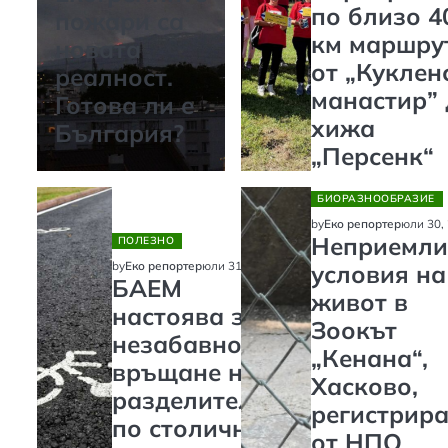
по близо 4
пожари са
км маршру
новата
от „Куклен
реалност.
манастир” 
Готова ли е
хижа
България?
„Персенк“
БИОРАЗНООБРАЗИЕ
юли 30,
by
Еко репортер
Неприемли
ПОЛЕЗНО
юли 31, 2026
by
Еко репортер
условия на
БАЕМ
живот в
настоява за
Зоокът
незабавно
„Кенана“,
връщане на
Хасково,
разделителите
регистрира
по столичните
от НПО