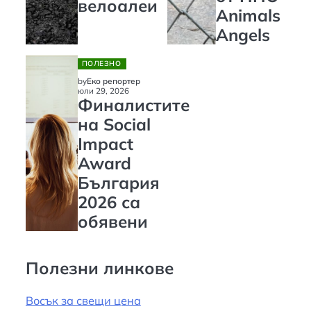
велоалеи
Animals
Angels
ПОЛЕЗНО
by
Еко репортер
юли 29, 2026
Финалистите
на Social
Impact
Award
България
2026 са
обявени
Полезни линкове
Восък за свещи цена