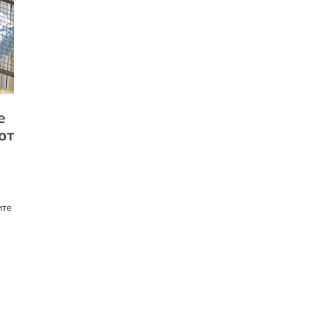
е
от
ите