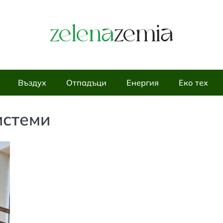
Въздух
Отпадъци
Енергия
Еко тех
истеми
ЕНЕРГИЯ