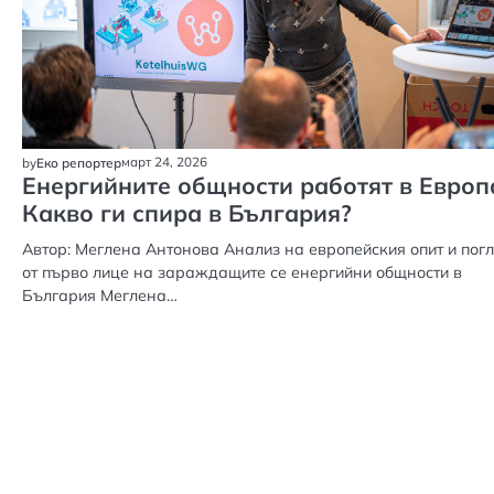
март 24, 2026
by
Еко репортер
Енергийните общности работят в Европ
Какво ги спира в България?
Автор: Меглена Антонова Анализ на европейския опит и пог
от първо лице на зараждащите се енергийни общности в
България Меглена…