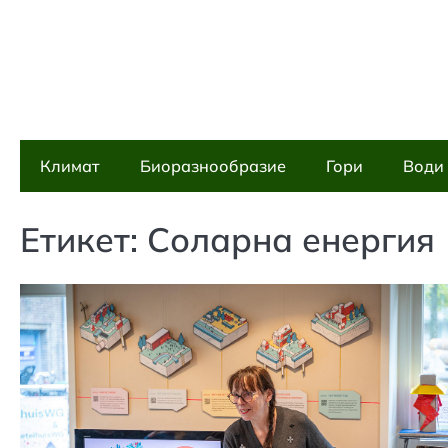
Skip
to
content
Климат
Биоразнообразие
Гори
Води
Етикет:
Соларна енергия