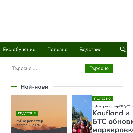
Еко обучение
Полезно
Бедствия
Търсене
за:
Най-нови
ПОЛЕЗНО
август 3
by
Еко репортер
Kaufland и
БЕДСТВИЯ
БТС обнов
by
Еко репортер
август 6, 2026
маркировк
Екстремните