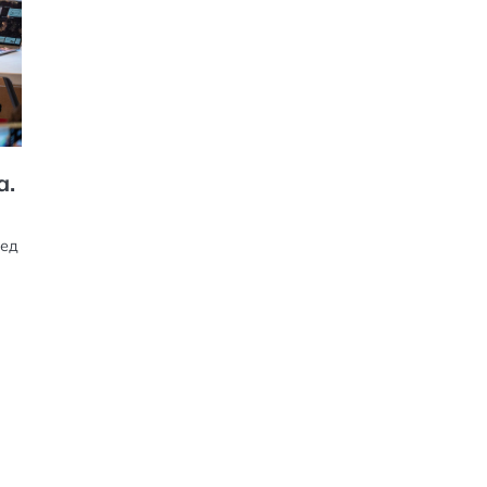
а.
лед