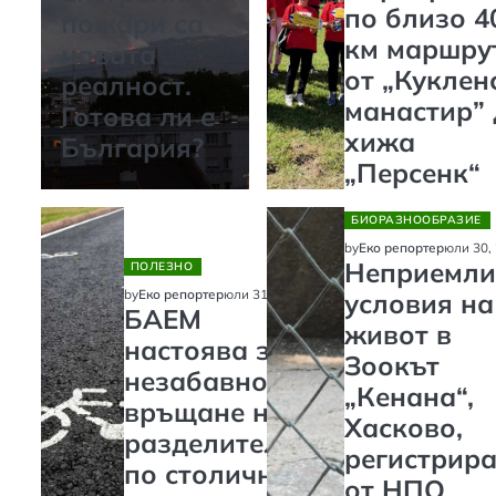
по близо 4
пожари са
км маршру
новата
от „Куклен
реалност.
манастир” 
Готова ли е
хижа
България?
„Персенк“
БИОРАЗНООБРАЗИЕ
юли 30,
by
Еко репортер
Неприемли
ПОЛЕЗНО
юли 31, 2026
by
Еко репортер
условия на
БАЕМ
живот в
настоява за
Зоокът
незабавно
„Кенана“,
връщане на
Хасково,
разделителите
регистрира
по столичните
от НПО