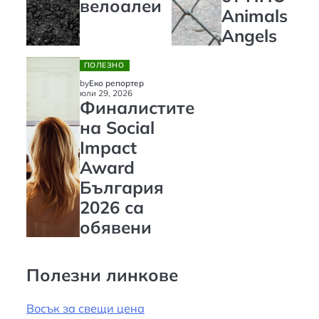
велоалеи
Animals
Angels
ПОЛЕЗНО
by
Еко репортер
юли 29, 2026
Финалистите
на Social
Impact
Award
България
2026 са
обявени
Полезни линкове
Восък за свещи цена