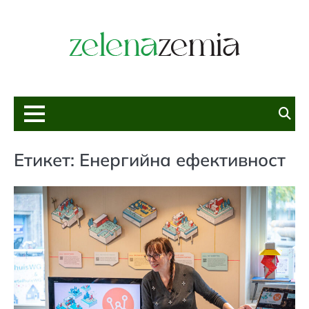
Skip
to
content
Етикет:
Енергийна ефективност
Е