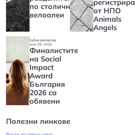
регистрира
по столичните
от НПО
велоалеи
Animals
Angels
by
Еко репортер
юли 29, 2026
Финалистите
на Social
Impact
Award
България
2026 са
обявени
Полезни линкове
Восък за свещи цена