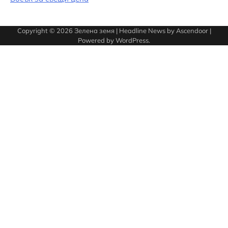
Copyright © 2026
Зелена земя
| Headline News by
Ascendoor
|
Powered by
WordPress
.