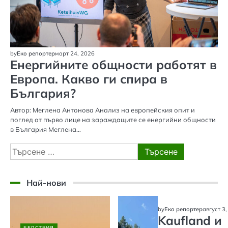
by
Еко репортер
март 24, 2026
Енергийните общности работят в
Европа. Какво ги спира в
България?
Автор: Меглена Антонова Анализ на европейския опит и
поглед от първо лице на зараждащите се енергийни общности
в България Меглена…
Търсене
за:
Най-нови
by
Еко репортер
август 3
Kaufland и
БЕДСТВИЯ